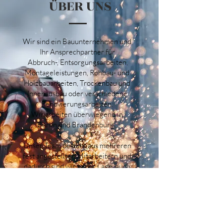
ÜBER UNS
Wir sind ein Bauunternehmen und
Ihr Ansprechpartner für
Abbruch-,
Entsorgungsarbeiten,
Montageleistungen, Rohbau- und
Holzbauarbeiten, Trockenbau und
Innenausbau oder verschiedene
Renovierungsarbeiten.
Wir arbeiten überwiegend in
Berlin und Brandenburg.
Unser Team besteht aus mehreren
fest angestellten Mitarbeitern und
dadurch sind wir in der Lage, auch
umfangreichere Vorhaben
umzusetzen.
Hauptschwerpunkt unserer Arbeit
sind Rohbauarbeiten, vor allem